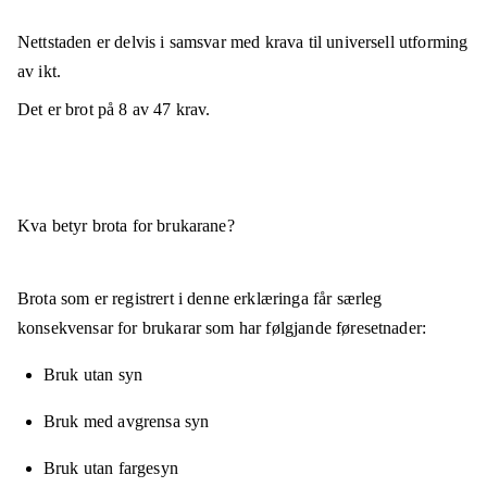
Nettstaden er
delvis i samsvar
med krava til universell utforming
av ikt.
Det er brot på
8
av
47
krav.
Kva betyr brota for brukarane?
Brota som er registrert i denne erklæringa får særleg
konsekvensar for brukarar som har følgjande føresetnader:
Bruk utan syn
Bruk med avgrensa syn
Bruk utan fargesyn