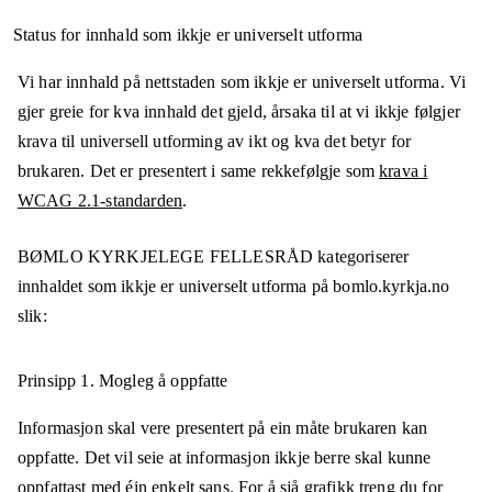
Status for innhald som ikkje er universelt utforma
Vi har innhald på nettstaden som ikkje er universelt utforma. Vi
gjer greie for kva innhald det gjeld, årsaka til at vi ikkje følgjer
krava til universell utforming av ikt og kva det betyr for
brukaren. Det er presentert i same rekkefølgje som
krava i
WCAG 2.1-standarden
.
BØMLO KYRKJELEGE FELLESRÅD
kategoriserer
innhaldet som ikkje er universelt utforma på
bomlo.kyrkja.no
slik:
Prinsipp 1.
Mogleg å oppfatte
Informasjon skal vere presentert på ein måte brukaren kan
oppfatte. Det vil seie at informasjon ikkje berre skal kunne
oppfattast med éin enkelt sans. For å sjå grafikk treng du for