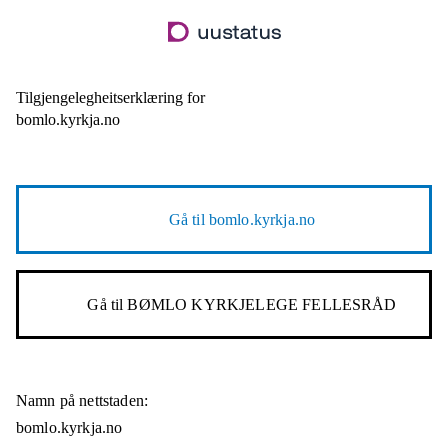
Hopp
til
hovudinnhald
Tilgjengelegheitserklæring for
bomlo.kyrkja.no
Gå til
bomlo.kyrkja.no
Gå til
BØMLO KYRKJELEGE FELLESRÅD
Namn på nettstaden:
bomlo.kyrkja.no