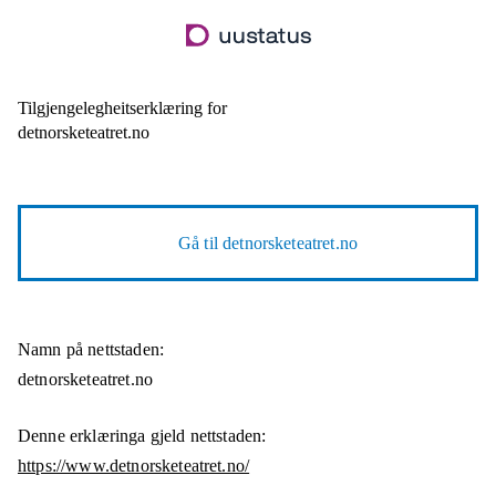
Hopp
til
hovudinnhald
Tilgjengelegheitserklæring for
detnorsketeatret.no
Gå til
detnorsketeatret.no
Namn på nettstaden:
detnorsketeatret.no
Denne erklæringa gjeld nettstaden:
https://www.detnorsketeatret.no/