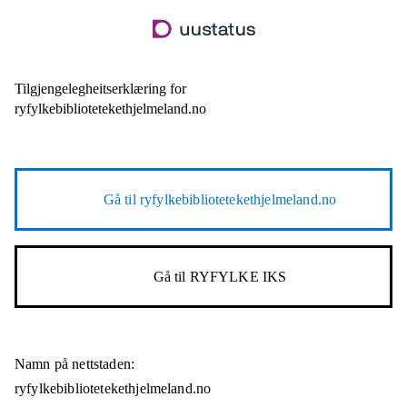
Hopp
til
hovudinnhald
Tilgjengelegheitserklæring for
ryfylkebibliotetekethjelmeland.no
Gå til
ryfylkebibliotetekethjelmeland.no
Gå til
RYFYLKE IKS
Namn på nettstaden:
ryfylkebibliotetekethjelmeland.no