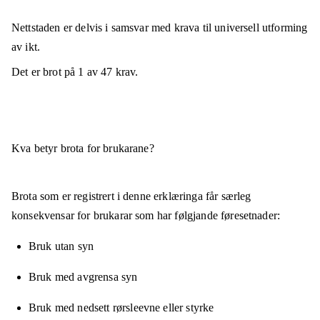
Nettstaden er
delvis i samsvar
med krava til universell utforming
av ikt.
Det er brot på
1
av
47
krav.
Kva betyr brota for brukarane?
Brota som er registrert i denne erklæringa får særleg
konsekvensar for brukarar som har følgjande føresetnader:
Bruk utan syn
Bruk med avgrensa syn
Bruk med nedsett rørsleevne eller styrke