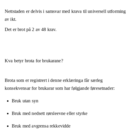
Nettstaden er
delvis i samsvar
med krava til universell utforming
av ikt.
Det er brot på
2
av
48
krav.
Kva betyr brota for brukarane?
Brota som er registrert i denne erklæringa får særleg
konsekvensar for brukarar som har følgjande føresetnader:
Bruk utan syn
Bruk med nedsett rørsleevne eller styrke
Bruk med avgrensa rekkevidde