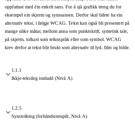
oppfattast med éin enkelt sans. For å sjå grafikk treng du for
eksempel ein skjerm og synssansen. Derfor skal bilete ha ein
alternativ tekst, i følgje WCAG. Tekst kan også bli presentert på
mange ulike måtar, mellom anna som punktskrift, syntetisk tale,
på skjerm, tolkast som teiknspråk eller som symbol. WCAG
krev derfor at tekst blir brukt som alternativ til lyd, film og bilde.
1.1.1
Ikkje-tekstleg innhald (Nivå A)
1.2.5
Synstolking (forhåndsinnspilt, Nivå A)