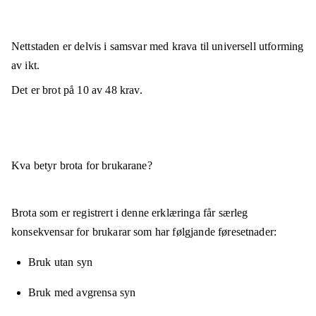
Nettstaden er
delvis i samsvar
med krava til universell utforming
av ikt.
Det er brot på
10
av
48
krav.
Kva betyr brota for brukarane?
Brota som er registrert i denne erklæringa får særleg
konsekvensar for brukarar som har følgjande føresetnader:
Bruk utan syn
Bruk med avgrensa syn