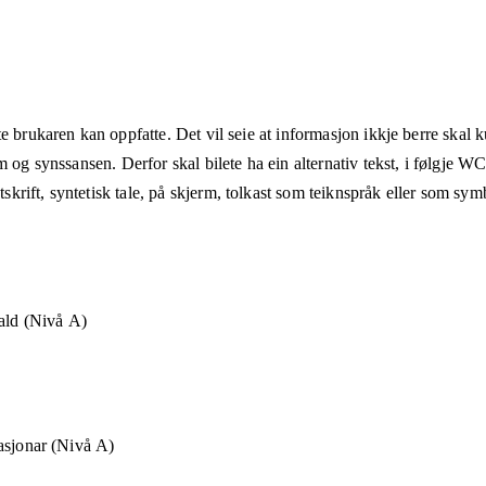
e brukaren kan oppfatte. Det vil seie at informasjon ikkje berre skal 
m og synssansen. Derfor skal bilete ha ein alternativ tekst, i følgje 
rift, syntetisk tale, på skjerm, tolkast som teiknspråk eller som sym
hald (Nivå A)
asjonar (Nivå A)