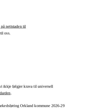
 på nettstaden til
il oss.
i ikkje følgjer krava til universell
darden
.
markedsføring Orkland kommune 2026-29