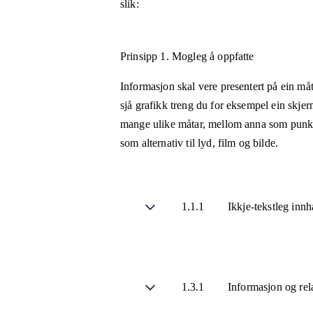
slik:
Prinsipp 1.
Mogleg å oppfatte
Informasjon skal vere presentert på ein måt
sjå grafikk treng du for eksempel ein skjer
mange ulike måtar, mellom anna som punktsk
som alternativ til lyd, film og bilde.
1.1.1
Ikkje-tekstleg inn
1.3.1
Informasjon og rel