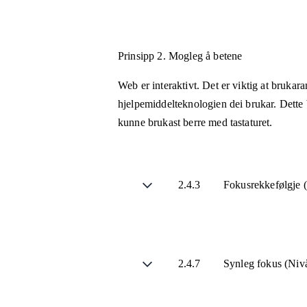
Prinsipp 2.
Mogleg å betene
Web er interaktivt. Det er viktig at brukar
hjelpemiddelteknologien dei brukar. Dette b
kunne brukast berre med tastaturet.
2.4.3
Fokusrekkefølgje 
2.4.7
Synleg fokus (Ni