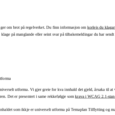
ger om brot på regelverket. Du finn informasjon om
korleis du klagar
klage på manglande eller seint svar på tilbakemeldingar du har sendt t
utforma
verselt utforma. Vi gjer greie for kva innhald det gjeld, årsaka til at v
aren. Det er presentert i same rekkefølgje som
krava i WCAG 2.1-stan
nnhaldet som ikkje er universelt utforma på
Temaplan Tilflytting og 