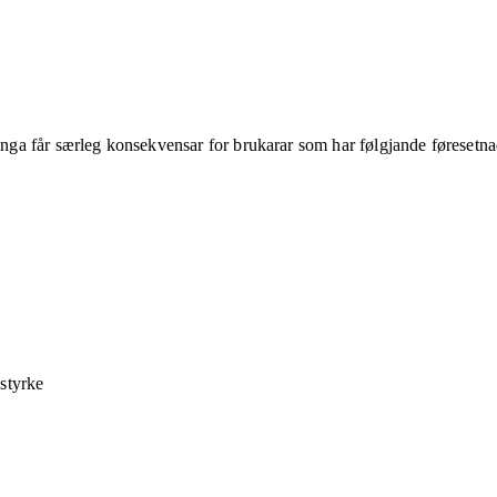
ringa får særleg konsekvensar for brukarar som har følgjande føresetna
 styrke