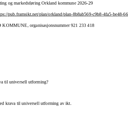
tting og markedsføring Orkland kommune 2026-29
tps://pub.framsikt.net/plan/orkland/plan-8b8ab569-c9b8-4fa5-be48-
D KOMMUNE,
organisasjonsnummer
921 233 418
a til universell utforming?
d krava til universell utforming av ikt.