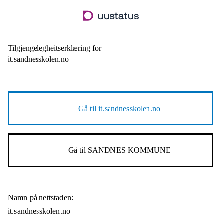
Hopp
til
hovudinnhald
Tilgjengelegheitserklæring for
it.sandnesskolen.no
Gå til
it.sandnesskolen.no
Gå til
SANDNES KOMMUNE
Namn på nettstaden:
it.sandnesskolen.no