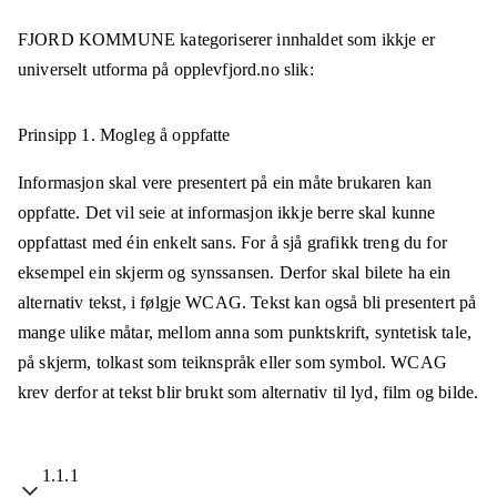
FJORD KOMMUNE
kategoriserer innhaldet som ikkje er
universelt utforma på
opplevfjord.no
slik:
Prinsipp 1.
Mogleg å oppfatte
Informasjon skal vere presentert på ein måte brukaren kan
oppfatte. Det vil seie at informasjon ikkje berre skal kunne
oppfattast med éin enkelt sans. For å sjå grafikk treng du for
eksempel ein skjerm og synssansen. Derfor skal bilete ha ein
alternativ tekst, i følgje WCAG. Tekst kan også bli presentert på
mange ulike måtar, mellom anna som punktskrift, syntetisk tale,
på skjerm, tolkast som teiknspråk eller som symbol. WCAG
krev derfor at tekst blir brukt som alternativ til lyd, film og bilde.
1.1.1