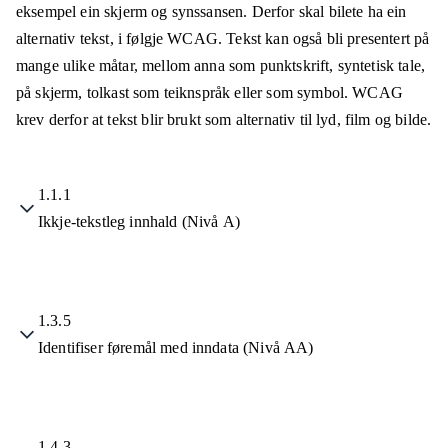
eksempel ein skjerm og synssansen. Derfor skal bilete ha ein
alternativ tekst, i følgje WCAG. Tekst kan også bli presentert på
mange ulike måtar, mellom anna som punktskrift, syntetisk tale,
på skjerm, tolkast som teiknspråk eller som symbol. WCAG
krev derfor at tekst blir brukt som alternativ til lyd, film og bilde.
1.1.1
Ikkje-tekstleg innhald (Nivå A)
1.3.5
Identifiser føremål med inndata (Nivå AA)
1.4.3