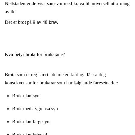
Nettstaden er
delvis i samsvar
med krava til universell utforming
av ikt.
Det er brot på
9
av
48
krav.
Kva betyr brota for brukarane?
Brota som er registrert i denne erklæringa får særleg
konsekvensar for brukarar som har følgjande føresetnader:
Bruk utan syn
Bruk med avgrensa syn
Bruk utan fargesyn
Bruk utan høyrsel