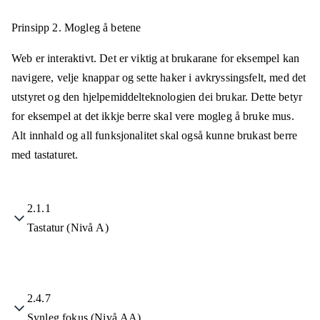
Prinsipp 2.
Mogleg å betene
Web er interaktivt. Det er viktig at brukarane for eksempel kan
navigere, velje knappar og sette haker i avkryssingsfelt, med det
utstyret og den hjelpemiddelteknologien dei brukar. Dette betyr
for eksempel at det ikkje berre skal vere mogleg å bruke mus.
Alt innhald og all funksjonalitet skal også kunne brukast berre
med tastaturet.
2.1.1
Tastatur (Nivå A)
2.4.7
Synleg fokus (Nivå AA)