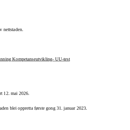
av nettstaden.
anning Kompetanseutvikling- UU-test
rt
12. mai 2026
.
taden blei oppretta første gong
31. januar 2023
.