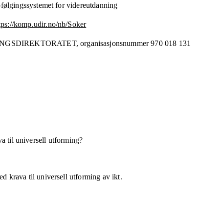
følgingssystemet for videreutdanning
tps://komp.udir.no/nb/Soker
NGSDIREKTORATET,
organisasjonsnummer
970 018 131
a til universell utforming?
d krava til universell utforming av ikt.