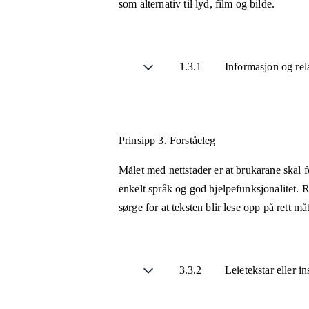
som alternativ til lyd, film og bilde.
1.3.1
Informasjon og rel
Prinsipp 3.
Forståeleg
Målet med nettstader er at brukarane skal fo
enkelt språk og god hjelpefunksjonalitet. R
sørge for at teksten blir lese opp på rett m
3.3.2
Leietekstar eller i