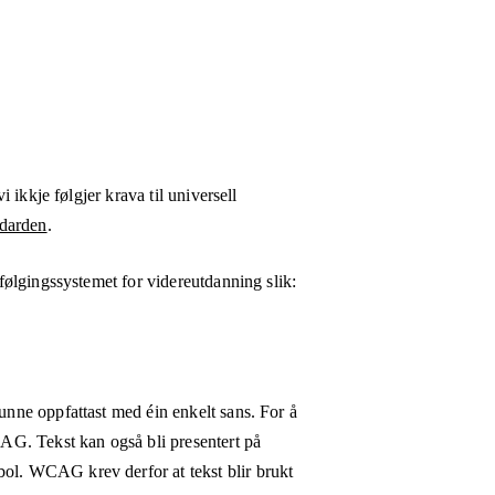
i ikkje følgjer krava til universell
darden
.
ølgingssystemet for videreutdanning
slik:
kunne oppfattast med éin enkelt sans. For å
WCAG. Tekst kan også bli presentert på
bol. WCAG krev derfor at tekst blir brukt