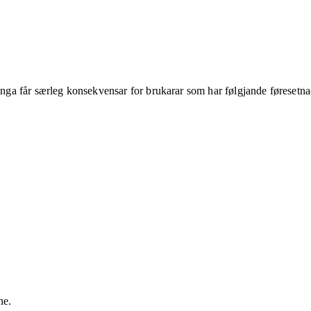
ringa får særleg konsekvensar for brukarar som har følgjande føresetna
ne.