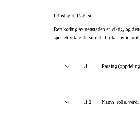
Prinsipp 4.
Robust
Rett koding av nettstaden er viktig, og de
spesielt viktig dersom du brukar ny teknolo
4.1.1
Parsing (oppdelin
4.1.2
Namn, rolle, verdi