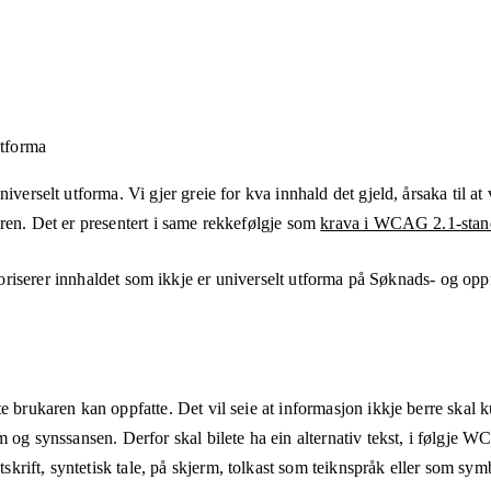
utforma
verselt utforma. Vi gjer greie for kva innhald det gjeld, årsaka til at v
aren. Det er presentert i same rekkefølgje som
krava i WCAG 2.1-stan
riserer innhaldet som ikkje er universelt utforma på
Søknads- og oppf
e brukaren kan oppfatte. Det vil seie at informasjon ikkje berre skal 
m og synssansen. Derfor skal bilete ha ein alternativ tekst, i følgje 
rift, syntetisk tale, på skjerm, tolkast som teiknspråk eller som sym