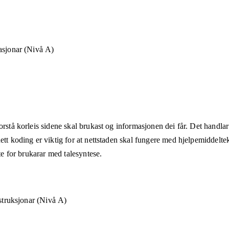
asjonar (Nivå A)
rstå korleis sidene skal brukast og informasjonen dei får. Det handlar 
ett koding er viktig for at nettstaden skal fungere med hjelpemiddeltek
åte for brukarar med talesyntese.
nstruksjonar (Nivå A)