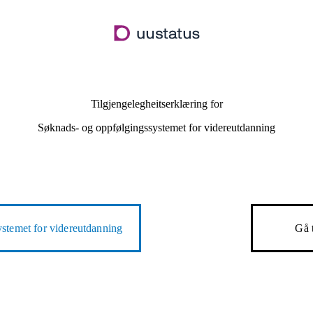
Hopp
til
hovudinnhald
Tilgjengelegheitserklæring for
Søknads- og oppfølgingssystemet for videreutdanning
stemet for videreutdanning
Gå 