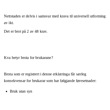
Nettstaden er
delvis i samsvar
med krava til universell utforming
av ikt.
Det er brot på
2
av
48
krav.
Kva betyr brota for brukarane?
Brota som er registrert i denne erklæringa får særleg
konsekvensar for brukarar som har følgjande føresetnader:
Bruk utan syn