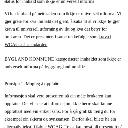
Status for innhald som ikkje er universelt utforma
Vi har innhald på nettstaden som ikkje er universelt utforma. Vi
gjer greie for kva innhald det gjeld, årsaka til at vi ikkje følgjer
krava til universell utforming av ikt og kva det betyr for
brukaren. Det er presentert i same rekkefølgje som
krava i
WCAG 2.1-standarden
.
BYGLAND KOMMUNE
kategoriserer innhaldet som ikkje er
universelt utforma på
bygg-bygland.no
slik:
Prinsipp 1.
Mogleg å oppfatte
Informasjon skal vere presentert på ein måte brukaren kan
oppfatte. Det vil seie at informasjon ikkje berre skal kunne
oppfattast med éin enkelt sans. For å sjå grafikk treng du for
eksempel ein skjerm og synssansen. Derfor skal bilete ha ein
alternativ tekst, i følgje WCAG. Tekst kan også bli presentert på