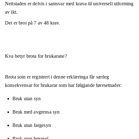
Nettstaden er
delvis i samsvar
med krava til universell utforming
av ikt.
Det er brot på
7
av
48
krav.
Kva betyr brota for brukarane?
Brota som er registrert i denne erklæringa får særleg
konsekvensar for brukarar som har følgjande føresetnader:
Bruk utan syn
Bruk med avgrensa syn
Bruk utan fargesyn
Bruk utan høyrsel