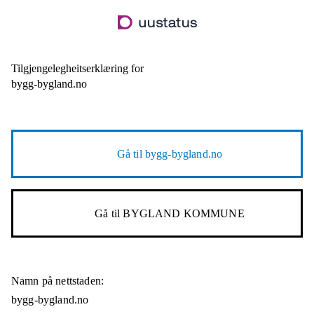
Hopp
til
hovudinnhald
Tilgjengelegheitserklæring for
bygg-bygland.no
Gå til
bygg-bygland.no
Gå til
BYGLAND KOMMUNE
Namn på nettstaden:
bygg-bygland.no