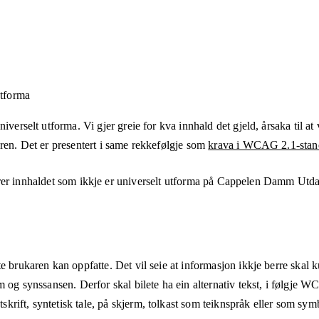
utforma
verselt utforma. Vi gjer greie for kva innhald det gjeld, årsaka til at v
aren. Det er presentert i same rekkefølgje som
krava i WCAG 2.1-stan
er innhaldet som ikkje er universelt utforma på
Cappelen Damm Utda
e brukaren kan oppfatte. Det vil seie at informasjon ikkje berre skal 
m og synssansen. Derfor skal bilete ha ein alternativ tekst, i følgje 
rift, syntetisk tale, på skjerm, tolkast som teiknspråk eller som sym