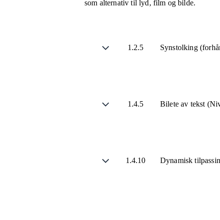
som alternativ til lyd, film og bilde.
1.2.5
Synstolking (forhå
1.4.5
Bilete av tekst (N
1.4.10
Dynamisk tilpassi