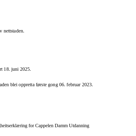
av nettstaden.
rt
18. juni 2025
.
taden blei oppretta første gong
06. februar 2023
.
heits­erklæring for
Cappelen Damm Utdanning