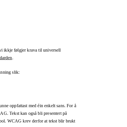
i ikkje følgjer krava til universell
darden
.
nning
slik:
kunne oppfattast med éin enkelt sans. For å
WCAG. Tekst kan også bli presentert på
bol. WCAG krev derfor at tekst blir brukt