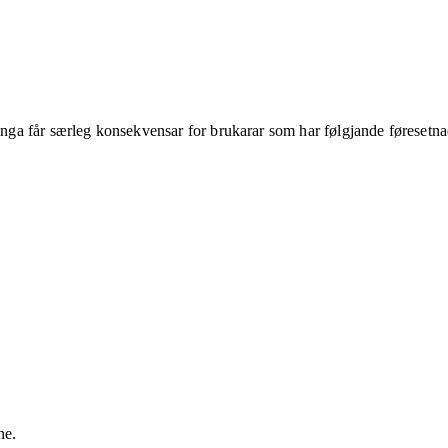
ringa får særleg konsekvensar for brukarar som har følgjande føresetna
ne.