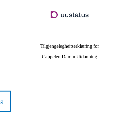
Hopp
til
hovudinnhald
Tilgjengelegheitserklæring for
Cappelen Damm Utdanning
ng