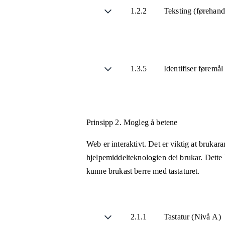
1.2.2
Teksting (førehand
1.3.5
Identifiser føremå
Prinsipp 2.
Mogleg å betene
Web er interaktivt. Det er viktig at brukar
hjelpemiddelteknologien dei brukar. Dette b
kunne brukast berre med tastaturet.
2.1.1
Tastatur (Nivå A)