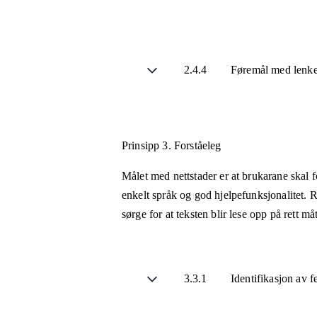
2.4.4
Føremål med lenke 
Prinsipp 3.
Forståeleg
Målet med nettstader er at brukarane skal fo
enkelt språk og god hjelpefunksjonalitet. R
sørge for at teksten blir lese opp på rett m
3.3.1
Identifikasjon av f