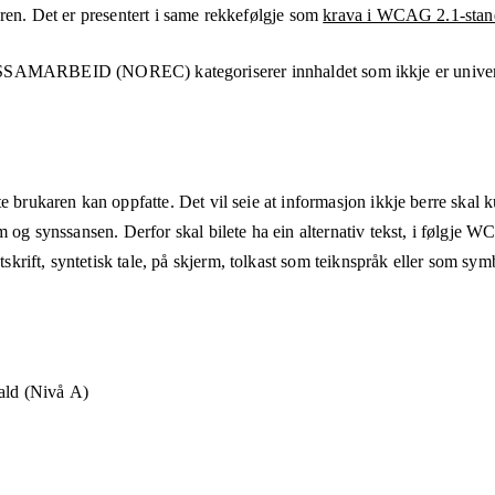
aren. Det er presentert i same rekkefølgje som
krava i WCAG 2.1-stan
SSAMARBEID (NOREC)
kategoriserer innhaldet som ikkje er unive
e brukaren kan oppfatte. Det vil seie at informasjon ikkje berre skal 
m og synssansen. Derfor skal bilete ha ein alternativ tekst, i følgje 
rift, syntetisk tale, på skjerm, tolkast som teiknspråk eller som sym
hald (Nivå A)