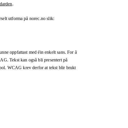
darden
.
rselt utforma på
norec.no
slik:
kunne oppfattast med éin enkelt sans. For å
WCAG. Tekst kan også bli presentert på
bol. WCAG krev derfor at tekst blir brukt