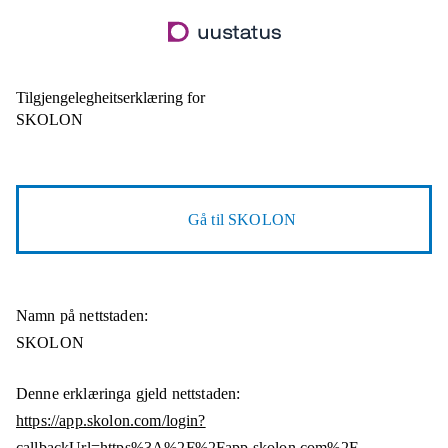
Hopp
til
hovudinnhald
Tilgjengelegheitserklæring for
SKOLON
Gå til
SKOLON
Namn på nettstaden:
SKOLON
Denne erklæringa gjeld nettstaden:
https://app.skolon.com/login?
callbackUrl=https%3A%2F%2Fapp.skolon.com%2F