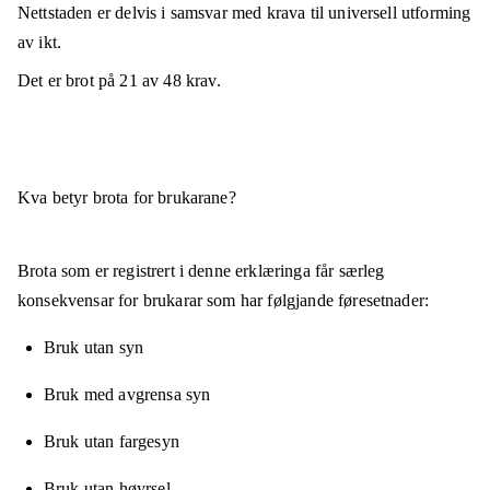
Nettstaden er
delvis i samsvar
med krava til universell utforming
av ikt.
Det er brot på
21
av
48
krav.
Kva betyr brota for brukarane?
Brota som er registrert i denne erklæringa får særleg
konsekvensar for brukarar som har følgjande føresetnader:
Bruk utan syn
Bruk med avgrensa syn
Bruk utan fargesyn
Bruk utan høyrsel