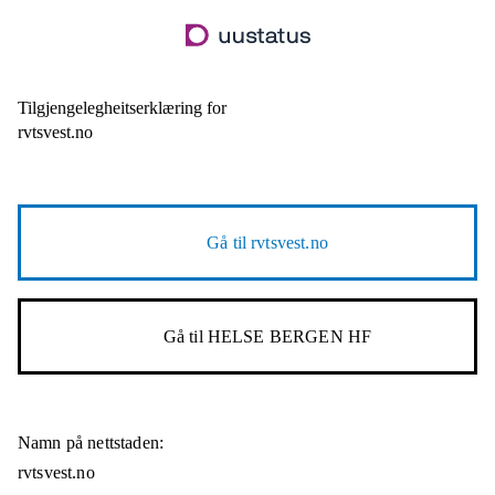
Hopp
til
hovudinnhald
Tilgjengelegheitserklæring for
rvtsvest.no
Gå til
rvtsvest.no
Gå til
HELSE BERGEN HF
Namn på nettstaden:
rvtsvest.no