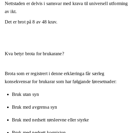
Nettstaden er
delvis i samsvar
med krava til universell utforming
av ikt.
Det er brot på
8
av
48
krav.
Kva betyr brota for brukarane?
Brota som er registrert i denne erklæringa får særleg
konsekvensar for brukarar som har følgjande føresetnader:
Bruk utan syn
Bruk med avgrensa syn
Bruk med nedsett rørsleevne eller styrke
Bruk med nedsett kognisjon