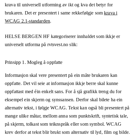
krava til universell utforming av ikt og kva det betyr for
brukaren. Det er presentert i same rekkefølgje som
krava i
WCAG 2.1-standarden
.
HELSE BERGEN HF
kategoriserer innhaldet som ikkje er
universelt utforma på
rvtsvest.no
slik:
Prinsipp 1.
Mogleg å oppfatte
Informasjon skal vere presentert på ein måte brukaren kan
oppfatte. Det vil seie at informasjon ikkje berre skal kunne
oppfattast med éin enkelt sans. For å sjå grafikk treng du for
eksempel ein skjerm og synssansen. Derfor skal bilete ha ein
alternativ tekst, i følgje WCAG. Tekst kan også bli presentert på
mange ulike måtar, mellom anna som punktskrift, syntetisk tale,
på skjerm, tolkast som teiknspråk eller som symbol. WCAG
krev derfor at tekst blir brukt som alternativ til lyd, film og bilde.