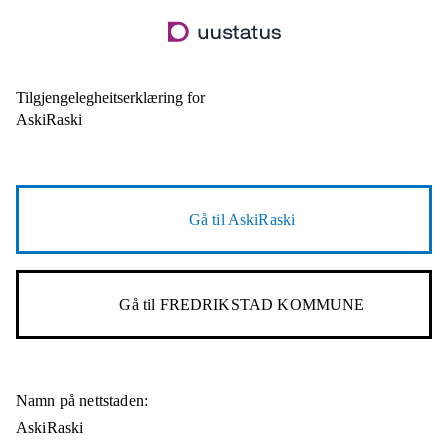
Hopp
til
hovudinnhald
Tilgjengelegheitserklæring for
AskiRaski
Gå til
AskiRaski
Gå til
FREDRIKSTAD KOMMUNE
Namn på nettstaden:
AskiRaski