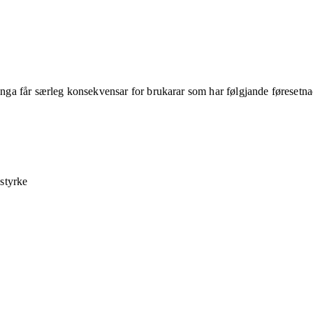
ringa får særleg konsekvensar for brukarar som har følgjande føresetna
 styrke