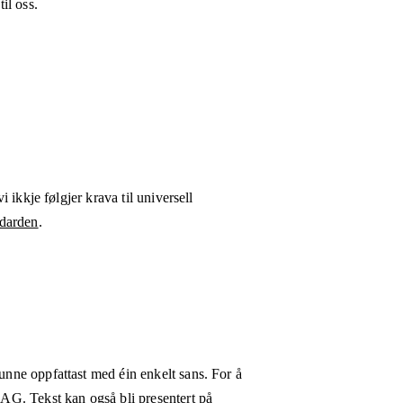
il oss.
i ikkje følgjer krava til universell
darden
.
kunne oppfattast med éin enkelt sans. For å
WCAG. Tekst kan også bli presentert på