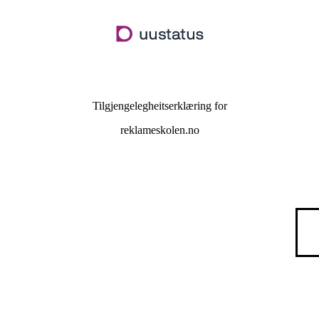
Hopp
til
hovudinnhald
Tilgjengelegheitserklæring for
reklameskolen.no