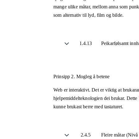
mange ulike måtar, mellom anna som punktsk
som alternativ til lyd, film og bilde.
1.4.13
Peikarfølsamt innh
Prinsipp 2.
Mogleg å betene
Web er interaktivt. Det er viktig at brukar
hjelpemiddelteknologien dei brukar. Dette b
kunne brukast berre med tastaturet.
2.4.5
Fleire måtar (Niv