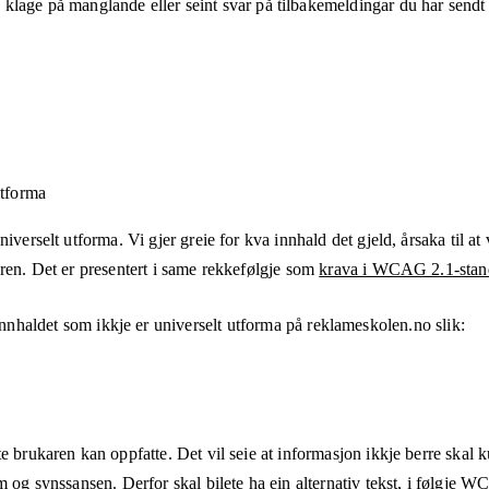
klage på manglande eller seint svar på tilbakemeldingar du har sendt t
utforma
verselt utforma. Vi gjer greie for kva innhald det gjeld, årsaka til at v
aren. Det er presentert i same rekkefølgje som
krava i WCAG 2.1-stan
innhaldet som ikkje er universelt utforma på
reklameskolen.no
slik:
e brukaren kan oppfatte. Det vil seie at informasjon ikkje berre skal 
m og synssansen. Derfor skal bilete ha ein alternativ tekst, i følgje 