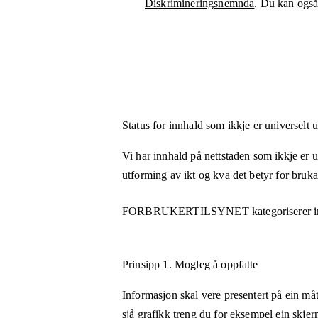
Diskrimineringsnemnda
. Du kan også 
Status for innhald som ikkje er universelt 
Vi har innhald på nettstaden som ikkje er uni
utforming av ikt og kva det betyr for bruk
FORBRUKERTILSYNET
kategoriserer 
Prinsipp 1.
Mogleg å oppfatte
Informasjon skal vere presentert på ein måt
sjå grafikk treng du for eksempel ein skjer