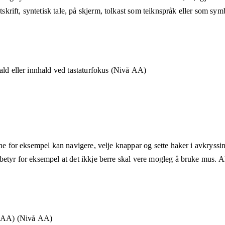
rift, syntetisk tale, på skjerm, tolkast som teiknspråk eller som sym
ald eller innhald ved tastaturfokus (Nivå AA)
ane for eksempel kan navigere, velje knappar og sette haker i avkryssin
etyr for eksempel at det ikkje berre skal vere mogleg å bruke mus. Alt
å AA) (Nivå AA)