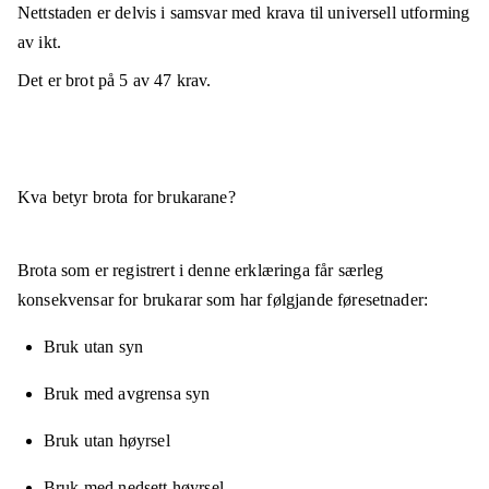
Nettstaden er
delvis i samsvar
med krava til universell utforming
av ikt.
Det er brot på
5
av
47
krav.
Kva betyr brota for brukarane?
Brota som er registrert i denne erklæringa får særleg
konsekvensar for brukarar som har følgjande føresetnader:
Bruk utan syn
Bruk med avgrensa syn
Bruk utan høyrsel
Bruk med nedsett høyrsel