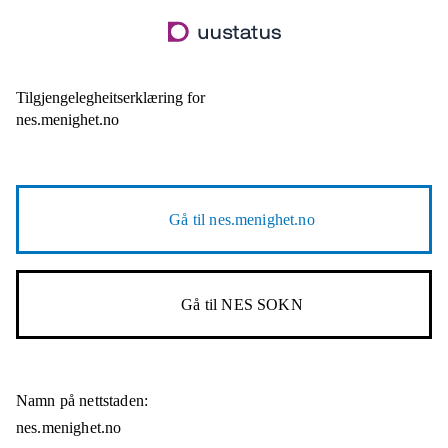
Hopp
til
hovudinnhald
Tilgjengelegheitserklæring for
nes.menighet.no
Gå til
nes.menighet.no
Gå til
NES SOKN
Namn på nettstaden:
nes.menighet.no