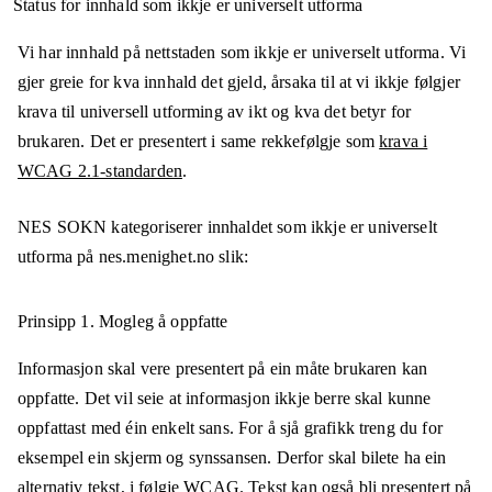
Status for innhald som ikkje er universelt utforma
Vi har innhald på nettstaden som ikkje er universelt utforma. Vi
gjer greie for kva innhald det gjeld, årsaka til at vi ikkje følgjer
krava til universell utforming av ikt og kva det betyr for
brukaren. Det er presentert i same rekkefølgje som
krava i
WCAG 2.1-standarden
.
NES SOKN
kategoriserer innhaldet som ikkje er universelt
utforma på
nes.menighet.no
slik:
Prinsipp 1.
Mogleg å oppfatte
Informasjon skal vere presentert på ein måte brukaren kan
oppfatte. Det vil seie at informasjon ikkje berre skal kunne
oppfattast med éin enkelt sans. For å sjå grafikk treng du for
eksempel ein skjerm og synssansen. Derfor skal bilete ha ein
alternativ tekst, i følgje WCAG. Tekst kan også bli presentert på