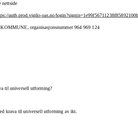
 nettside
tps://auth.prod.vigilo-oas.no/login?signin=1e99f56711238f8589210
 KOMMUNE,
organisasjonsnummer
964 969 124
a til universell utforming?
d krava til universell utforming av ikt.