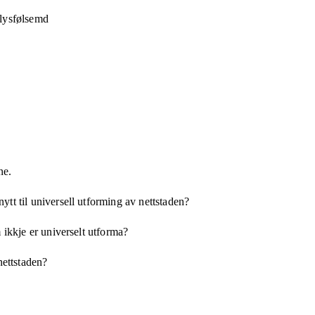
 lysfølsemd
ne.
tt til universell utforming av nettstaden?
 ikkje er universelt utforma?
nettstaden?