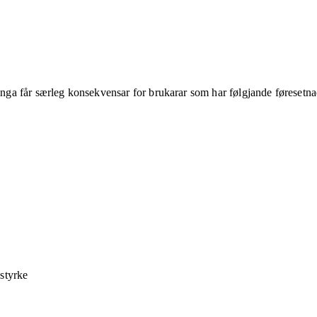
ringa får særleg konsekvensar for brukarar som har følgjande føresetna
 styrke