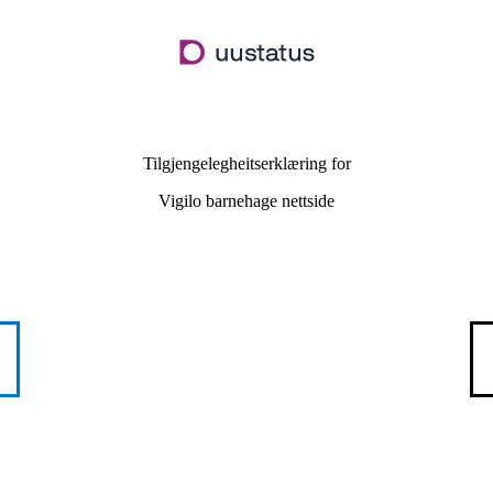
Hopp
til
hovudinnhald
Tilgjengelegheitserklæring for
Vigilo barnehage nettside