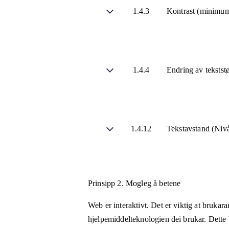
1.4.3
Kontrast (minimu
1.4.4
Endring av tekstst
1.4.12
Tekstavstand (Ni
Prinsipp 2.
Mogleg å betene
Web er interaktivt. Det er viktig at brukar
hjelpemiddelteknologien dei brukar. Dette b