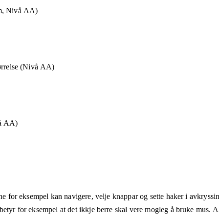
m, Nivå AA)
ørrelse (Nivå AA)
vå AA)
ane for eksempel kan navigere, velje knappar og sette haker i avkryssin
etyr for eksempel at det ikkje berre skal vere mogleg å bruke mus. Alt