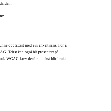
darden
.
ik:
kunne oppfattast med éin enkelt sans. For å
WCAG. Tekst kan også bli presentert på
bol. WCAG krev derfor at tekst blir brukt