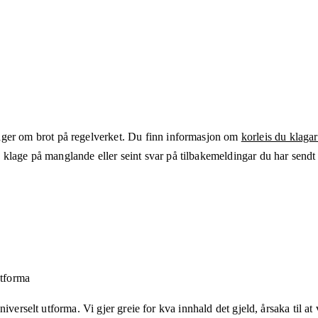
ger om brot på regelverket. Du finn informasjon om
korleis du klagar
klage på manglande eller seint svar på tilbakemeldingar du har sendt t
utforma
verselt utforma. Vi gjer greie for kva innhald det gjeld, årsaka til at v