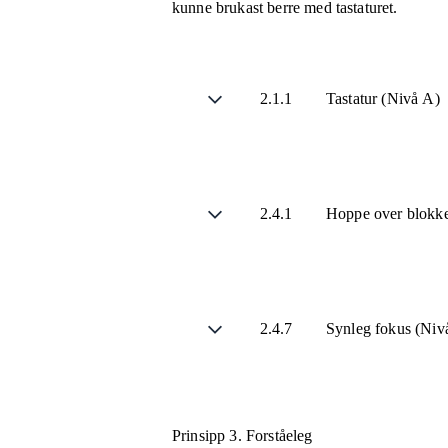
kunne brukast berre med tastaturet.
2.1.1
Tastatur (Nivå A)
2.4.1
Hoppe over blokke
2.4.7
Synleg fokus (Ni
Prinsipp 3.
Forståeleg