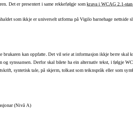
aren. Det er presentert i same rekkefølgje som
krava i WCAG 2.1-stan
nhaldet som ikkje er universelt utforma på
Vigilo barnehage nettside
sl
e brukaren kan oppfatte. Det vil seie at informasjon ikkje berre skal 
m og synssansen. Derfor skal bilete ha ein alternativ tekst, i følgje 
rift, syntetisk tale, på skjerm, tolkast som teiknspråk eller som sym
asjonar (Nivå A)