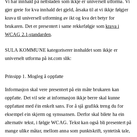
Vi har innhald på nettstaden som ikkje er universelt utforma. Vi
gjer greie for kva innhald det gjeld, årsaka til at vi ikkje følgjer
krava til universell utforming av ikt og kva det betyr for
brukaren. Det er presentert i same rekkefølgje som
krava i
WCAG 2.1-standarden
.
SULA KOMMUNE
kategoriserer innhaldet som ikkje er
universelt utforma på
ist.com
slik:
Prinsipp 1.
Mogleg å oppfatte
Informasjon skal vere presentert på ein måte brukaren kan
oppfatte. Det vil seie at informasjon ikkje berre skal kunne
oppfattast med éin enkelt sans. For å sjå grafikk treng du for
eksempel ein skjerm og synssansen. Derfor skal bilete ha ein
alternativ tekst, i følgje WCAG. Tekst kan også bli presentert på
mange ulike måtar, mellom anna som punktskrift, syntetisk tale,