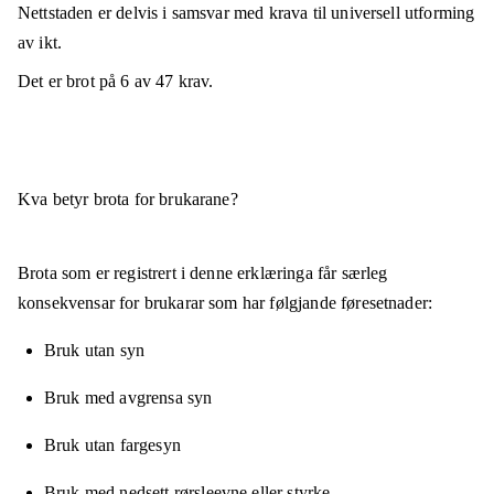
Nettstaden er
delvis i samsvar
med krava til universell utforming
av ikt.
Det er brot på
6
av
47
krav.
Kva betyr brota for brukarane?
Brota som er registrert i denne erklæringa får særleg
konsekvensar for brukarar som har følgjande føresetnader:
Bruk utan syn
Bruk med avgrensa syn
Bruk utan fargesyn
Bruk med nedsett rørsleevne eller styrke