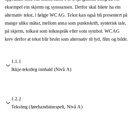
eksempel ein skjerm og synssansen. Derfor skal bilete ha ein
alternativ tekst, i følgje WCAG. Tekst kan også bli presentert på
mange ulike måtar, mellom anna som punktskrift, syntetisk tale,
på skjerm, tolkast som teiknspråk eller som symbol. WCAG
krev derfor at tekst blir brukt som alternativ til lyd, film og bilde.
1.1.1
Ikkje-tekstleg innhald (Nivå A)
1.2.2
Teksting (førehandsinnspelt, Nivå A)