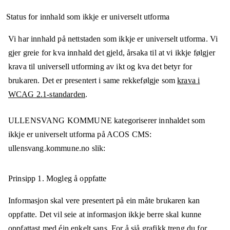
Status for innhald som ikkje er universelt utforma
Vi har innhald på nettstaden som ikkje er universelt utforma. Vi
gjer greie for kva innhald det gjeld, årsaka til at vi ikkje følgjer
krava til universell utforming av ikt og kva det betyr for
brukaren. Det er presentert i same rekkefølgje som
krava i
WCAG 2.1-standarden
.
ULLENSVANG KOMMUNE
kategoriserer innhaldet som
ikkje er universelt utforma på
ACOS CMS:
ullensvang.kommune.no
slik:
Prinsipp 1.
Mogleg å oppfatte
Informasjon skal vere presentert på ein måte brukaren kan
oppfatte. Det vil seie at informasjon ikkje berre skal kunne
oppfattast med éin enkelt sans. For å sjå grafikk treng du for