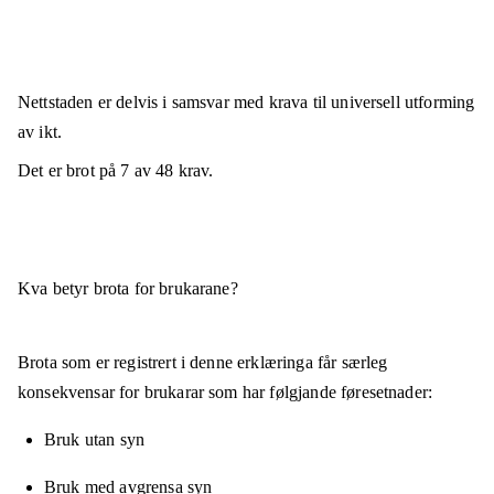
Nettstaden er
delvis i samsvar
med krava til universell utforming
av ikt.
Det er brot på
7
av
48
krav.
Kva betyr brota for brukarane?
Brota som er registrert i denne erklæringa får særleg
konsekvensar for brukarar som har følgjande føresetnader:
Bruk utan syn
Bruk med avgrensa syn