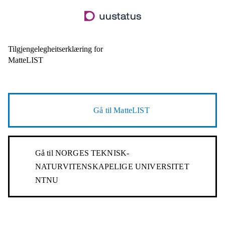
Hopp
til
hovudinnhald
Tilgjengelegheitserklæring for
MatteLIST
Gå til
MatteLIST
Gå til
NORGES TEKNISK-
NATURVITENSKAPELIGE UNIVERSITET
NTNU