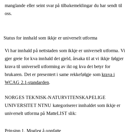
manglande eller seint svar på tilbakemeldingar du har sendt til
oss.
Status for innhald som ikkje er universelt utforma
Vi har innhald på nettstaden som ikkje er universelt utforma. Vi
gjer greie for kva innhald det gjeld, årsaka til at vi ikkje følgjer
krava til universell utforming av ikt og kva det betyr for
brukaren. Det er presentert i same rekkefølgje som
krava i
WCAG 2.1-standarden
.
NORGES TEKNISK-NATURVITENSKAPELIGE
UNIVERSITET NTNU
kategoriserer innhaldet som ikkje er
universelt utforma på
MatteLIST
slik:
Prinsipp 1.
Mogleg å oppfatte