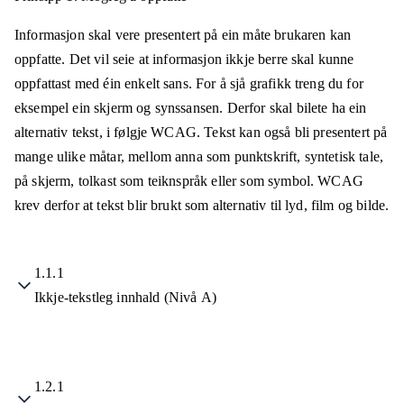
Informasjon skal vere presentert på ein måte brukaren kan
oppfatte. Det vil seie at informasjon ikkje berre skal kunne
oppfattast med éin enkelt sans. For å sjå grafikk treng du for
eksempel ein skjerm og synssansen. Derfor skal bilete ha ein
alternativ tekst, i følgje WCAG. Tekst kan også bli presentert på
mange ulike måtar, mellom anna som punktskrift, syntetisk tale,
på skjerm, tolkast som teiknspråk eller som symbol. WCAG
krev derfor at tekst blir brukt som alternativ til lyd, film og bilde.
1.1.1
Ikkje-tekstleg innhald (Nivå A)
1.2.1