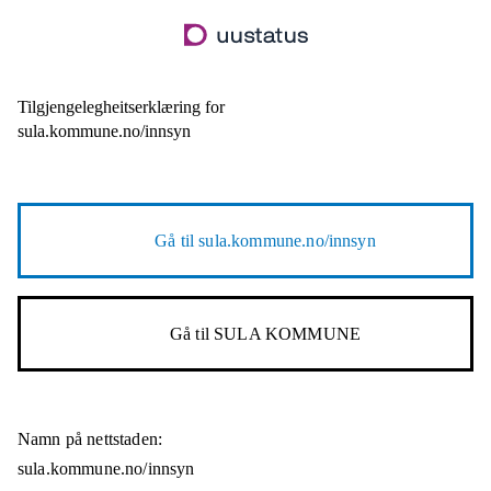
Hopp
til
hovudinnhald
Tilgjengelegheitserklæring for
sula.kommune.no/innsyn
Gå til
sula.kommune.no/innsyn
Gå til
SULA KOMMUNE
Namn på nettstaden:
sula.kommune.no/innsyn