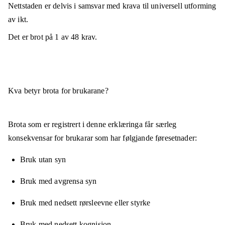
Nettstaden er
delvis i samsvar
med krava til universell utforming
av ikt.
Det er brot på
1
av
48
krav.
Kva betyr brota for brukarane?
Brota som er registrert i denne erklæringa får særleg
konsekvensar for brukarar som har følgjande føresetnader:
Bruk utan syn
Bruk med avgrensa syn
Bruk med nedsett rørsleevne eller styrke
Bruk med nedsett kognisjon