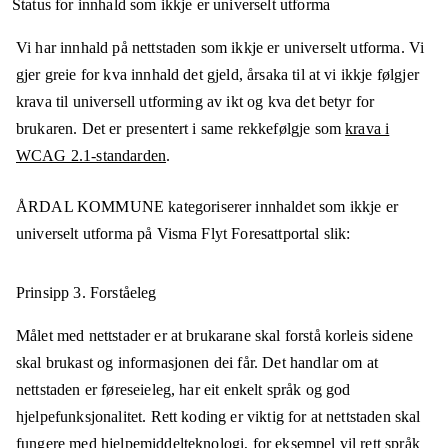
Status for innhald som ikkje er universelt utforma
Vi har innhald på nettstaden som ikkje er universelt utforma. Vi
gjer greie for kva innhald det gjeld, årsaka til at vi ikkje følgjer
krava til universell utforming av ikt og kva det betyr for
brukaren. Det er presentert i same rekkefølgje som
krava i
WCAG 2.1-standarden
.
ÅRDAL KOMMUNE
kategoriserer innhaldet som ikkje er
universelt utforma på
Visma Flyt Foresattportal
slik:
Prinsipp 3.
Forståeleg
Målet med nettstader er at brukarane skal forstå korleis sidene
skal brukast og informasjonen dei får. Det handlar om at
nettstaden er føreseieleg, har eit enkelt språk og god
hjelpefunksjonalitet. Rett koding er viktig for at nettstaden skal
fungere med hjelpemiddelteknologi, for eksempel vil rett språk