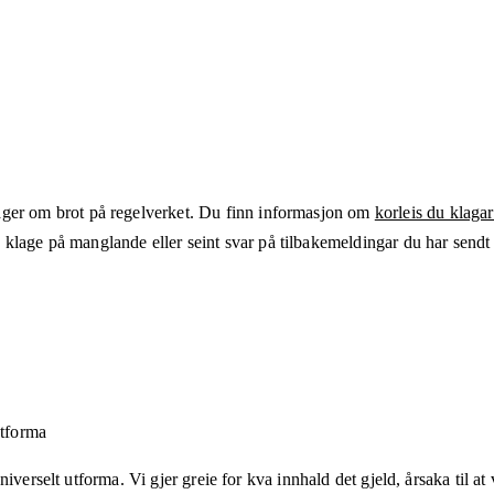
ger om brot på regelverket. Du finn informasjon om
korleis du klagar
klage på manglande eller seint svar på tilbakemeldingar du har sendt t
utforma
verselt utforma. Vi gjer greie for kva innhald det gjeld, årsaka til at v