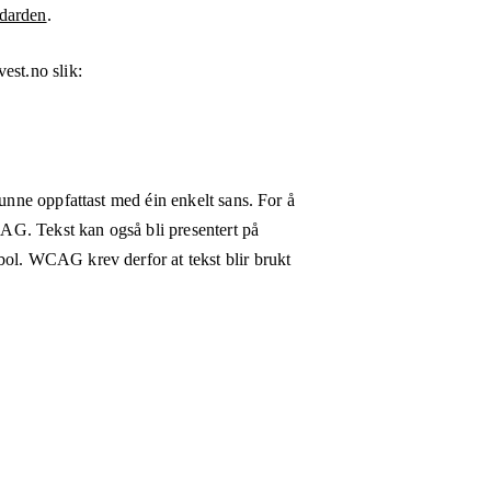
darden
.
vest.no
slik:
kunne oppfattast med éin enkelt sans. For å
WCAG. Tekst kan også bli presentert på
bol. WCAG krev derfor at tekst blir brukt