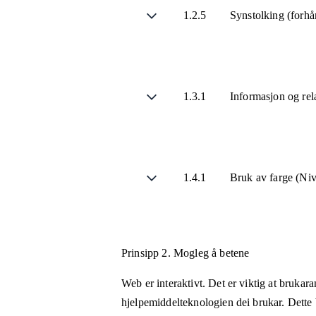
1.2.5
Synstolking (forhå
1.3.1
Informasjon og rel
1.4.1
Bruk av farge (Ni
Prinsipp 2.
Mogleg å betene
Web er interaktivt. Det er viktig at brukar
hjelpemiddelteknologien dei brukar. Dette b