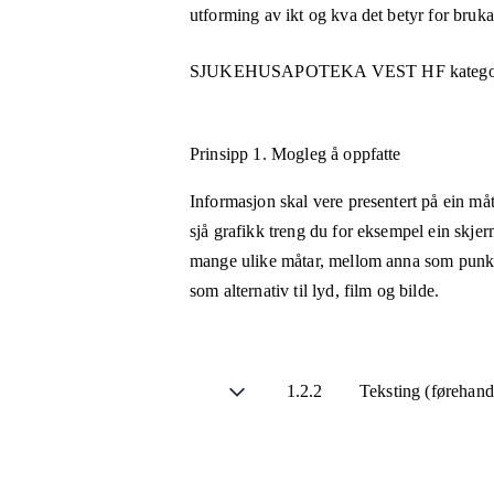
utforming av ikt og kva det betyr for bruk
SJUKEHUSAPOTEKA VEST HF
katego
Prinsipp 1.
Mogleg å oppfatte
Informasjon skal vere presentert på ein måt
sjå grafikk treng du for eksempel ein skjer
mange ulike måtar, mellom anna som punktsk
som alternativ til lyd, film og bilde.
1.2.2
Teksting (førehand