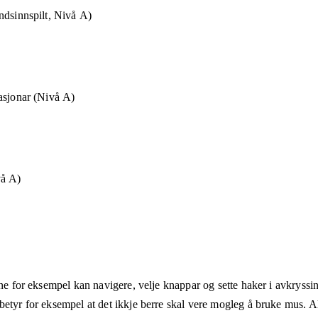
ndsinnspilt, Nivå A)
asjonar (Nivå A)
vå A)
ane for eksempel kan navigere, velje knappar og sette haker i avkryssin
etyr for eksempel at det ikkje berre skal vere mogleg å bruke mus. Alt