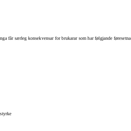
ringa får særleg konsekvensar for brukarar som har følgjande føresetna
 styrke