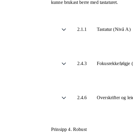
kunne brukast berre med tastaturet.
2.1.1
Tastatur (Nivå A)
2.4.3
Fokusrekkefølgje 
2.4.6
Overskrifter og le
Prinsipp 4.
Robust