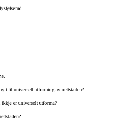
 lysfølsemd
ne.
tt til universell utforming av nettstaden?
 ikkje er universelt utforma?
nettstaden?