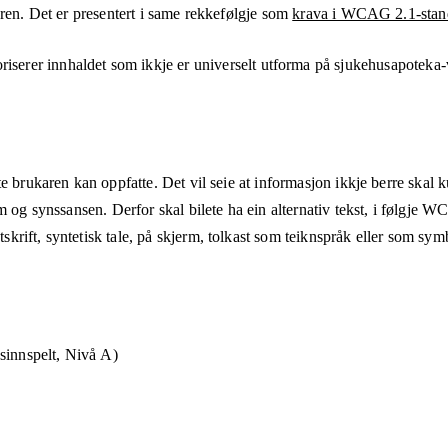
aren. Det er presentert i same rekkefølgje som
krava i WCAG 2.1-stan
riserer innhaldet som ikkje er universelt utforma på
sjukehusapoteka-
e brukaren kan oppfatte. Det vil seie at informasjon ikkje berre skal 
m og synssansen. Derfor skal bilete ha ein alternativ tekst, i følgje 
rift, syntetisk tale, på skjerm, tolkast som teiknspråk eller som sym
sinnspelt, Nivå A)