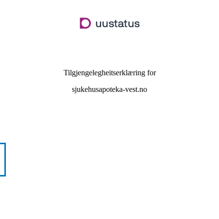
Hopp
til
hovudinnhald
Tilgjengelegheitserklæring for
sjukehusapoteka-vest.no