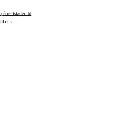
 på nettstaden til
il oss.