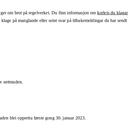
ger om brot på regelverket. Du finn informasjon om
korleis du klagar
klage på manglande eller seint svar på tilbakemeldingar du har sendt t
av nettstaden.
taden blei oppretta første gong
30. januar 2023
.