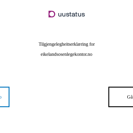
Hopp
til
hovudinnhald
Tilgjengelegheitserklæring for
eikelandsosenlegekontor.no
o
Gå 