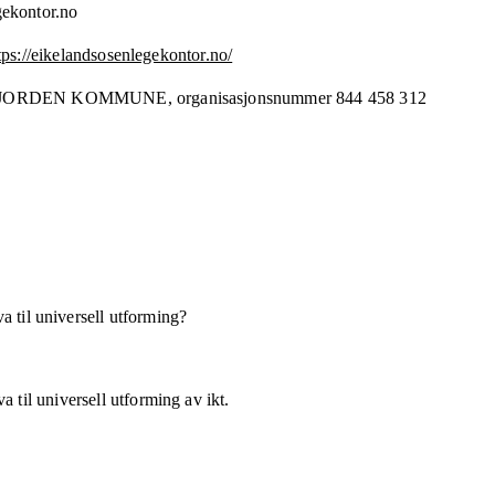
gekontor.no
tps://eikelandsosenlegekontor.no/
JORDEN KOMMUNE,
organisasjonsnummer
844 458 312
a til universell utforming?
 til universell utforming av ikt.