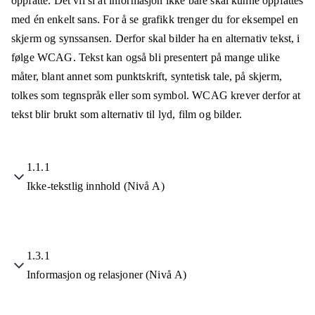
oppfatte. Det vil si at informasjon ikke bare skal kunne oppfattes
med én enkelt sans. For å se grafikk trenger du for eksempel en
skjerm og synssansen. Derfor skal bilder ha en alternativ tekst, i
følge WCAG. Tekst kan også bli presentert på mange ulike
måter, blant annet som punktskrift, syntetisk tale, på skjerm,
tolkes som tegnspråk eller som symbol. WCAG krever derfor at
tekst blir brukt som alternativ til lyd, film og bilder.
1.1.1
Ikke-tekstlig innhold (Nivå A)
1.3.1
Informasjon og relasjoner (Nivå A)