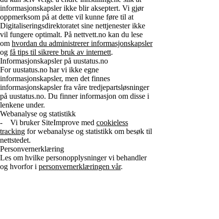
informasjonskapsler ikke blir akseptert. Vi gjør
oppmerksom på at dette vil kunne føre til at
Digitaliseringsdirektoratet sine nettjenester ikke
vil fungere optimalt. På nettvett.no kan du lese
om
hvordan du administrerer informasjonskapsler
og
få tips til sikrere bruk av internett
.
Informasjonskapsler på uustatus.no
For uustatus.no har vi ikke egne
informasjonskapsler, men det finnes
informasjonskapsler fra våre tredjepartsløsninger
på uustatus.no. Du finner informasjon om disse i
lenkene under.
Webanalyse og statistikk
- Vi bruker SiteImprove med
cookieless
tracking
for webanalyse og statistikk om besøk til
nettstedet.
Personvernerklæring
Les om hvilke personopplysninger vi behandler
og hvorfor i
personvernerklæringen vår
.