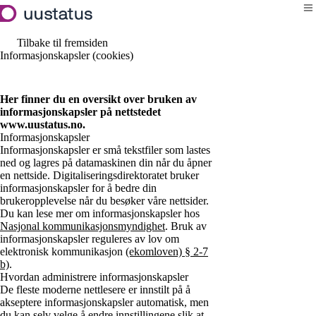
Hopp
Me
til
hovedinnhold
Tilbake til fremsiden
Informasjonskapsler (cookies)
Her finner du en oversikt over bruken av
informasjonskapsler på nettstedet
www.uustatus.no.
Informasjonskapsler
Informasjonskapsler er små tekstfiler som lastes
ned og lagres på datamaskinen din når du åpner
en nettside. Digitaliseringsdirektoratet bruker
informasjonskapsler for å bedre din
brukeropplevelse når du besøker våre nettsider.
Du kan lese mer om informasjonskapsler hos
Nasjonal kommunikasjonsmyndighet
. Bruk av
informasjonskapsler reguleres av lov om
elektronisk kommunikasjon
(ekomloven) § 2-7
b)
.
Hvordan administrere informasjonskapsler
De fleste moderne nettlesere er innstilt på å
akseptere informasjonskapsler automatisk, men
du kan selv velge å endre innstillingene slik at